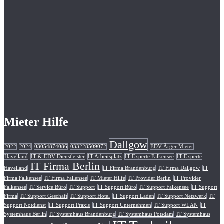
Mieter Hilfe
Dallgow
2022
2024
03054874086
033228509072
EDV Ärger Mieter
Havelland
IT & EDV Dienstleister
IT Arbeitsplatz
IT Experte Falkensee
IT Experte
IT Firma Berlin
Havelland
IT Firma Brandenburg
IT Firma Dallgow
IT
Firma Falkensee
IT Firma Fallensee
IT Mieter Hilfe
IT Provider Berlin
IT Provider
Falkensee
IT Service Büro
IT Support
IT Support Büro
IT Support Falkensee
IT Support
Firma
IT Support Geschäft
IT Support Hotel
IT Support Laden
IT Support Netzwerk
IT
Support Notdienst
IT Support Praxis
IT Support Unternehmen
IT Support WLAN
IT
Systemhaus Berlin
IT Systemhaus Brandenburg
IT Systemhaus Potsdam
IT Systemhaus