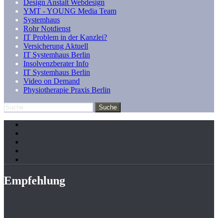
Design Anstalt Webdesign
YMT - YOUNG Media Team
Systemhaus
Rohr Notdienst
IT Problem in der Kanzlei?
Versicherung Aktuell
IT Systemhaus Berlin
Insolvenzberater Info
IT Systemhaus Berlin
Video on Demand
Physiotherapie Praxis Berlin
Empfehlung