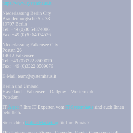
https://www.systemhaus.it
Niederlassung Berlin City
Brandenburgische Str. 38
10707 Berlin
Tel: +49 (0)30 54874086
Fax: +49 (0)30 64074526
Niederlassung Falkensee City
Poststr. 26
14612 Falkensee
Tel: +49 (0)3322 8509070
Fax: +49 (0)3322 8509076
E-Mail: team@systemhaus.it
Berlin und Umland
Havelland – Falkensee – Dallgow – Wustermark
Potsdam
IT
Ärger
? Ihre IT Experten vom
IT-Systemhaus
sind auch Ihnen
behilflich.
Sie suchten
Online Marketing
für Ihre Praxis ?
*für Unternehmen, Firmen, Gewerbe, Verein, Genossenschaft,