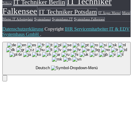
IT Techniker
IT Techniker Berlin
Teltow
Falkensee
IT Techniker Potsdam
IT Ärger Mieter
Miete
Mieter IT Arbeitsplatz
Systemhaus
Systemhaus.IT
Systemhaus Falkensee
Datenschutzerklärung
Copyright
IHR Servicemitarbeiter IT & EDV
Systemhaus GmbH
.
Deutsch