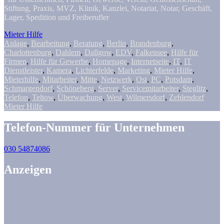
Stiftung, Praxis, MVZ, Klinik, Kanzlei, Notariat, Notar, Geschäft,
Lager, Spedition und Freiberufler
Mieter Hilfe
Anlage
,
Bearbeitung
,
Beratung
,
Berlin
,
Brandenburg
,
Charlottenburg
,
Dahlem
,
Dallgow
,
EDV
,
Falkensee
,
Hilfe für
Firmen
,
Hilfe für Gewerbe
,
Homepage
,
Internetseite
,
IT
,
IT
Dienstleister
,
Kamera
,
Lichterfelde
,
Marketing
,
Mieter Hilfe
,
Mieterhilfe
,
Mitarbeiter
,
Mitte
,
Netzwerk
,
Ost
,
PC
,
Potsdam
,
Schmargendorf
,
Schöneberg
,
Server
,
Servicemitarbeiter
,
Steglitz
,
Telefon
,
Teltow
,
Überwachung
,
West
,
Wilmersdorf
,
Zehlendorf
Mieter Hilfe
Telefon-Nummer für Unternehmen
030 54874086
Anzeigen