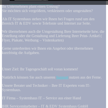
Ihr Unternehmen plant einen Umzug?
Sie möchten sich vergrößern, verkleinern oder umgestalten?
Als IT Systemhaus stehen wir Ihnen bei Fragen rund um den
Bereich IT & EDV sowie Telefonie und Internet zur Seite.
Wir übernehmen auch die Umgestaltung Ihrer Internetseite bzw. die
Erstellung oder die Gestaltung und Lieferung Ihrer Print- Artikel (
Flyer, Plakate, Werbung – Visitenkarten)
Gerne unterbreiten wir Ihnen ein Angebot oder übernehmen
kurzfristig die Aufgaben.
Unser Ziel: Ihr Tagesgeschäft soll voran kommen!
Natürlich können Sie auch unseren
Support
nutzen aus der Ferne.
Unsere Berater und Techniker – Ihre IT Experten vom IT-
Systemhaus.
IT Firma – Systemhaus IT – Service aus einer Hand
IHR Servicemitarbeiter – IT & EDV Systemhaus GmbH