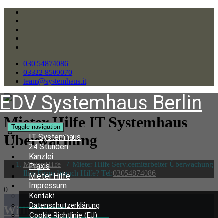
030 54874086
03322 8509070
team@systemhaus.it
EDV Systemhaus Berlin
Mieter Hilfe IT Systemhaus
Toggle navigation
Überwachung
IT Systemhaus
24 Stunden
Kanzlei
Mieter Hilfe
/
Mieter Hilfe Servicemitarbeiter Überwachung
Praxis
Ihre Firma brauch Hilfe? Tel:
03054874086
Mieter Hilfe
Impressum
0
Kontakt
Datenschutzerklärung
Willkommen
Cookie Richtlinie (EU)