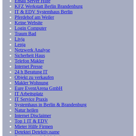
Email Server Hilfe
KFZ Werkstatt Berlin Brandenburg
IT & EDV Systemhaus Berlin
Pferdehof am Weiler
Keine Website
Login Computer
Traum Bad
Livja
Lenja
Netzwerk Analyse
Sicherheit Haus
Telefon Makler
Internet Presse
24 h Beratung IT
Objekt zu verkaufen
Makler Wohnung
Eure EventArena GmbH
IT Arbeitsplatz
IT Service Praxis
Systemhaus in Berlin & Brandenburg
Natur heilen
Internet Disclaimer
Top 1 IT & EDV
Mieter Hilfe Firmen
Detektei Detektiv.name