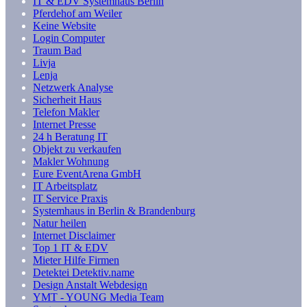
IT & EDV Systemhaus Berlin
Pferdehof am Weiler
Keine Website
Login Computer
Traum Bad
Livja
Lenja
Netzwerk Analyse
Sicherheit Haus
Telefon Makler
Internet Presse
24 h Beratung IT
Objekt zu verkaufen
Makler Wohnung
Eure EventArena GmbH
IT Arbeitsplatz
IT Service Praxis
Systemhaus in Berlin & Brandenburg
Natur heilen
Internet Disclaimer
Top 1 IT & EDV
Mieter Hilfe Firmen
Detektei Detektiv.name
Design Anstalt Webdesign
YMT - YOUNG Media Team