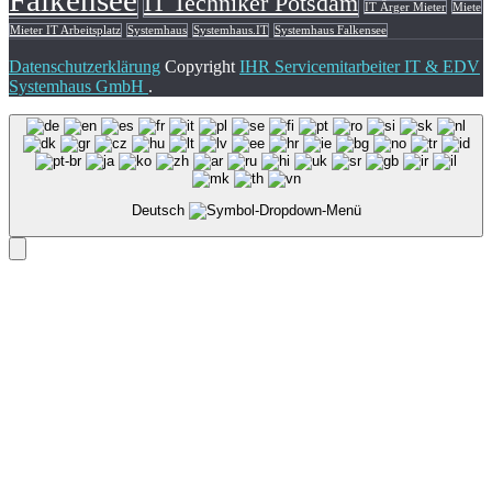
IT Techniker Potsdam
IT Ärger Mieter
Miete
Mieter IT Arbeitsplatz
Systemhaus
Systemhaus.IT
Systemhaus Falkensee
Datenschutzerklärung
Copyright
IHR Servicemitarbeiter IT & EDV
Systemhaus GmbH
.
Deutsch