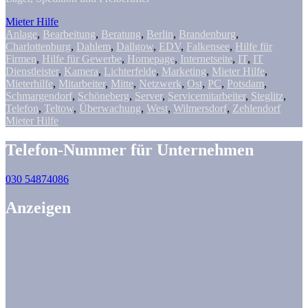
Mieter Hilfe
Anlage
,
Bearbeitung
,
Beratung
,
Berlin
,
Brandenburg
,
Charlottenburg
,
Dahlem
,
Dallgow
,
EDV
,
Falkensee
,
Hilfe für
Firmen
,
Hilfe für Gewerbe
,
Homepage
,
Internetseite
,
IT
,
IT
Dienstleister
,
Kamera
,
Lichterfelde
,
Marketing
,
Mieter Hilfe
,
Mieterhilfe
,
Mitarbeiter
,
Mitte
,
Netzwerk
,
Ost
,
PC
,
Potsdam
,
Schmargendorf
,
Schöneberg
,
Server
,
Servicemitarbeiter
,
Steglitz
,
Telefon
,
Teltow
,
Überwachung
,
West
,
Wilmersdorf
,
Zehlendorf
Mieter Hilfe
Telefon-Nummer für Unternehmen
030 54874086
Anzeigen