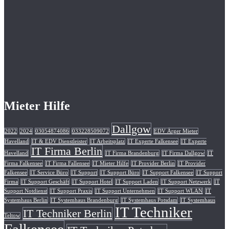
Mieter Hilfe
Dallgow
2022
2024
03054874086
033228509072
EDV Ärger Mieter
Havelland
IT & EDV Dienstleister
IT Arbeitsplatz
IT Experte Falkensee
IT Experte
IT Firma Berlin
Havelland
IT Firma Brandenburg
IT Firma Dallgow
IT
Firma Falkensee
IT Firma Fallensee
IT Mieter Hilfe
IT Provider Berlin
IT Provider
Falkensee
IT Service Büro
IT Support
IT Support Büro
IT Support Falkensee
IT Support
Firma
IT Support Geschäft
IT Support Hotel
IT Support Laden
IT Support Netzwerk
IT
Support Notdienst
IT Support Praxis
IT Support Unternehmen
IT Support WLAN
IT
Systemhaus Berlin
IT Systemhaus Brandenburg
IT Systemhaus Potsdam
IT Systemhaus
IT Techniker
IT Techniker Berlin
Teltow
Falkensee