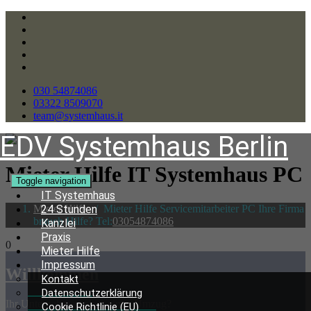
030 54874086
03322 8509070
team@systemhaus.it
EDV Systemhaus Berlin
Mieter Hilfe IT Systemhaus
PC
Toggle navigation
IT Systemhaus
Mieter Hilfe
/
Mieter Hilfe Servicemitarbeiter PC Ihre Firma
24 Stunden
brauch Hilfe? Tel:
03054874086
Kanzlei
Praxis
0
Mieter Hilfe
Impressum
Willkommen
Kontakt
Datenschutzerklärung
Ihr Unternehmen plant einen Umzug?
Cookie Richtlinie (EU)