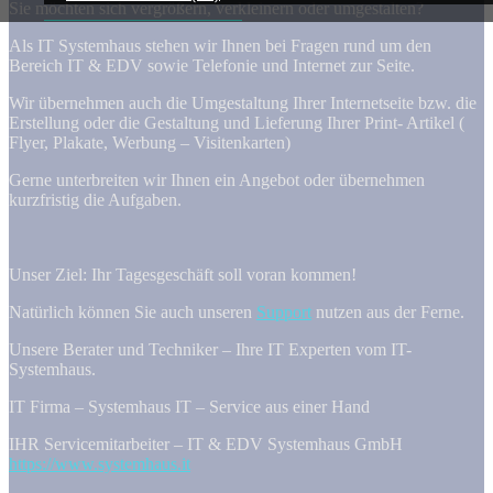
Sie möchten sich vergrößern, verkleinern oder umgestalten?
Als IT Systemhaus stehen wir Ihnen bei Fragen rund um den
Bereich IT & EDV sowie Telefonie und Internet zur Seite.
Wir übernehmen auch die Umgestaltung Ihrer Internetseite bzw. die
Erstellung oder die Gestaltung und Lieferung Ihrer Print- Artikel (
Flyer, Plakate, Werbung – Visitenkarten)
Gerne unterbreiten wir Ihnen ein Angebot oder übernehmen
kurzfristig die Aufgaben.
Unser Ziel: Ihr Tagesgeschäft soll voran kommen!
Natürlich können Sie auch unseren
Support
nutzen aus der Ferne.
Unsere Berater und Techniker – Ihre IT Experten vom IT-
Systemhaus.
IT Firma – Systemhaus IT – Service aus einer Hand
IHR Servicemitarbeiter – IT & EDV Systemhaus GmbH
https://www.systemhaus.it