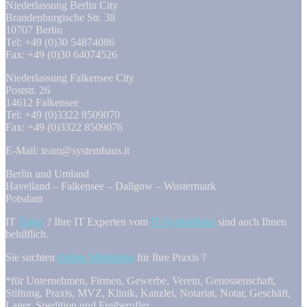
Niederlassung Berlin City
Brandenburgische Str. 38
10707 Berlin
Tel: +49 (0)30 54874086
Fax: +49 (0)30 64074526
Niederlassung Falkensee City
Poststr. 26
14612 Falkensee
Tel: +49 (0)3322 8509070
Fax: +49 (0)3322 8509076
E-Mail: team@systemhaus.it
Berlin und Umland
Havelland – Falkensee – Dallgow – Wustermark
Potsdam
IT
Ärger
? Ihre IT Experten vom
IT-Systemhaus
sind auch Ihnen
behilflich.
Sie suchten
Online Marketing
für Ihre Praxis ?
*für Unternehmen, Firmen, Gewerbe, Verein, Genossenschaft,
Stiftung, Praxis, MVZ, Klinik, Kanzlei, Notariat, Notar, Geschäft,
Lager, Spedition und Freiberufler