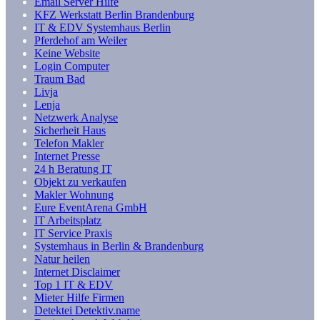
Email Server Hilfe
KFZ Werkstatt Berlin Brandenburg
IT & EDV Systemhaus Berlin
Pferdehof am Weiler
Keine Website
Login Computer
Traum Bad
Livja
Lenja
Netzwerk Analyse
Sicherheit Haus
Telefon Makler
Internet Presse
24 h Beratung IT
Objekt zu verkaufen
Makler Wohnung
Eure EventArena GmbH
IT Arbeitsplatz
IT Service Praxis
Systemhaus in Berlin & Brandenburg
Natur heilen
Internet Disclaimer
Top 1 IT & EDV
Mieter Hilfe Firmen
Detektei Detektiv.name