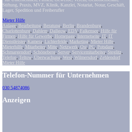
Stiftung, Praxis, MVZ, Klinik, Kanzlei, Notariat, Notar, Geschäft,
Lager, Spedition und Freiberufler
Mieter Hilfe
Anlage
,
Bearbeitung
,
Beratung
,
Berlin
,
Brandenburg
,
Charlottenburg
,
Dahlem
,
Dallgow
,
EDV
,
Falkensee
,
Hilfe für
Firmen
,
Hilfe für Gewerbe
,
Homepage
,
Internetseite
,
IT
,
IT
Dienstleister
,
Kamera
,
Lichterfelde
,
Marketing
,
Mieter Hilfe
,
Mieterhilfe
,
Mitarbeiter
,
Mitte
,
Netzwerk
,
Ost
,
PC
,
Potsdam
,
Schmargendorf
,
Schöneberg
,
Server
,
Servicemitarbeiter
,
Steglitz
,
Telefon
,
Teltow
,
Überwachung
,
West
,
Wilmersdorf
,
Zehlendorf
Mieter Hilfe
Telefon-Nummer für Unternehmen
030 54874086
Anzeigen