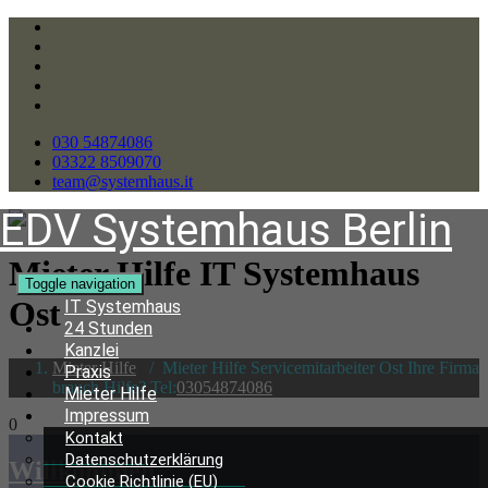
030 54874086
03322 8509070
team@systemhaus.it
EDV Systemhaus Berlin
Mieter Hilfe IT Systemhaus
Toggle navigation
Ost
IT Systemhaus
24 Stunden
Kanzlei
Mieter Hilfe
/
Mieter Hilfe Servicemitarbeiter Ost Ihre Firma
Praxis
brauch Hilfe? Tel:
03054874086
Mieter Hilfe
Impressum
0
Kontakt
Datenschutzerklärung
Willkommen
Cookie Richtlinie (EU)