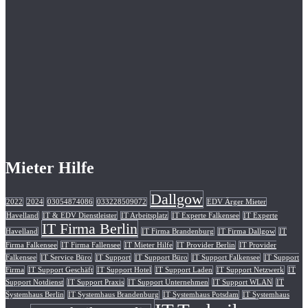
Mieter Hilfe
Dallgow
2022
2024
03054874086
033228509072
EDV Ärger Mieter
Havelland
IT & EDV Dienstleister
IT Arbeitsplatz
IT Experte Falkensee
IT Experte
IT Firma Berlin
Havelland
IT Firma Brandenburg
IT Firma Dallgow
IT
Firma Falkensee
IT Firma Fallensee
IT Mieter Hilfe
IT Provider Berlin
IT Provider
Falkensee
IT Service Büro
IT Support
IT Support Büro
IT Support Falkensee
IT Support
Firma
IT Support Geschäft
IT Support Hotel
IT Support Laden
IT Support Netzwerk
IT
Support Notdienst
IT Support Praxis
IT Support Unternehmen
IT Support WLAN
IT
Systemhaus Berlin
IT Systemhaus Brandenburg
IT Systemhaus Potsdam
IT Systemhaus