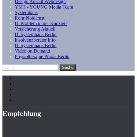
Design Anstalt Webdesign
YMT - YOUNG Media Team
Systemhaus
Rohr Notdienst
IT Problem in der Kanzlei?
Versicherung Aktuell
IT Systemhaus Berlin
Insolvenzberater Info
IT Systemhaus Berlin
Video on Demand
Physiotherapie Praxis Berlin
Empfehlung