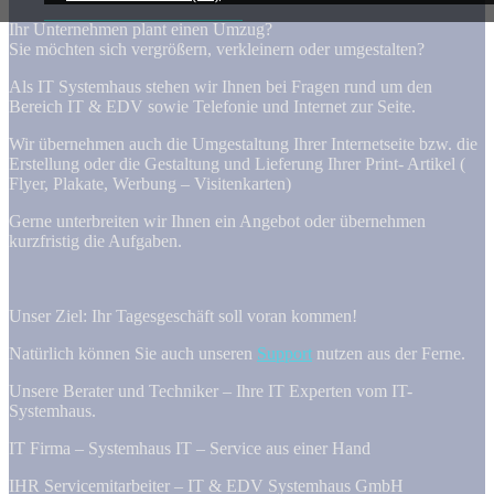
Ihr Unternehmen plant einen Umzug?
Sie möchten sich vergrößern, verkleinern oder umgestalten?
Als IT Systemhaus stehen wir Ihnen bei Fragen rund um den
Bereich IT & EDV sowie Telefonie und Internet zur Seite.
Wir übernehmen auch die Umgestaltung Ihrer Internetseite bzw. die
Erstellung oder die Gestaltung und Lieferung Ihrer Print- Artikel (
Flyer, Plakate, Werbung – Visitenkarten)
Gerne unterbreiten wir Ihnen ein Angebot oder übernehmen
kurzfristig die Aufgaben.
Unser Ziel: Ihr Tagesgeschäft soll voran kommen!
Natürlich können Sie auch unseren
Support
nutzen aus der Ferne.
Unsere Berater und Techniker – Ihre IT Experten vom IT-
Systemhaus.
IT Firma – Systemhaus IT – Service aus einer Hand
IHR Servicemitarbeiter – IT & EDV Systemhaus GmbH