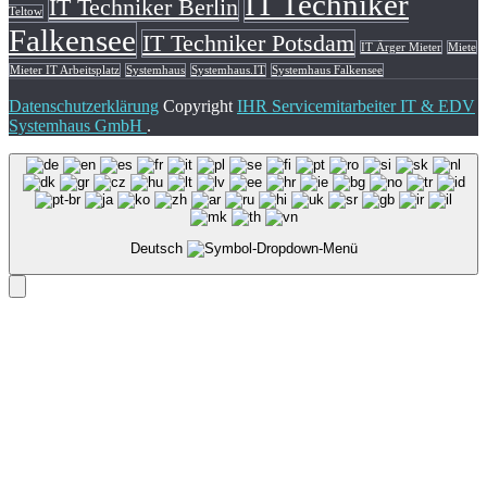
IT Techniker
IT Techniker Berlin
Teltow
Falkensee
IT Techniker Potsdam
IT Ärger Mieter
Miete
Mieter IT Arbeitsplatz
Systemhaus
Systemhaus.IT
Systemhaus Falkensee
Datenschutzerklärung
Copyright
IHR Servicemitarbeiter IT & EDV
Systemhaus GmbH
.
Deutsch