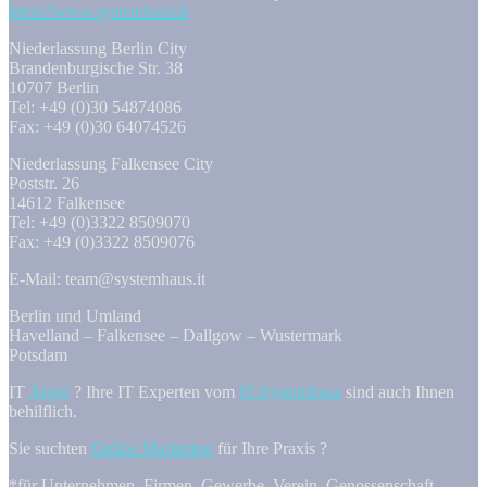
https://www.systemhaus.it
Niederlassung Berlin City
Brandenburgische Str. 38
10707 Berlin
Tel: +49 (0)30 54874086
Fax: +49 (0)30 64074526
Niederlassung Falkensee City
Poststr. 26
14612 Falkensee
Tel: +49 (0)3322 8509070
Fax: +49 (0)3322 8509076
E-Mail: team@systemhaus.it
Berlin und Umland
Havelland – Falkensee – Dallgow – Wustermark
Potsdam
IT
Ärger
? Ihre IT Experten vom
IT-Systemhaus
sind auch Ihnen
behilflich.
Sie suchten
Online Marketing
für Ihre Praxis ?
*für Unternehmen, Firmen, Gewerbe, Verein, Genossenschaft,